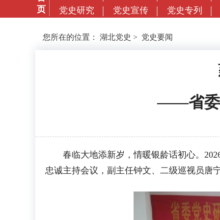
页
党史研究
党史宣传
党史专列
您所在的位置：
湖北党史
>
党史要闻
——省委
春临大地添新岁，情暖银龄话初心。2026
忠诚主持会议，副主任钟文、二级巡视员唐宁