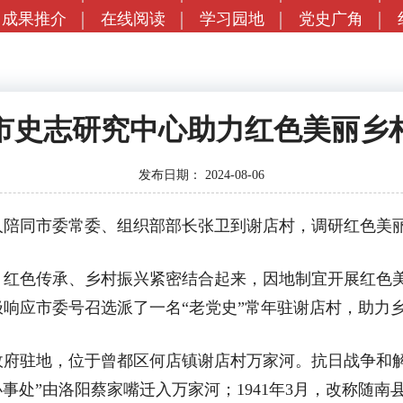
成果推介
在线阅读
学习园地
党史广角
市史志研究中心助力红色美丽乡
发布日期：
2024-08-06
陪同市委常委、组织部部长张卫到谢店村，调研红色美
色传承、乡村振兴紧密结合起来，因地制宜开展红色美
响应市委号召选派了一名“老党史”常年驻谢店村，助力
驻地，位于曾都区何店镇谢店村万家河。抗日战争和解
合办事处”由洛阳蔡家嘴迁入万家河；1941年3月，改称