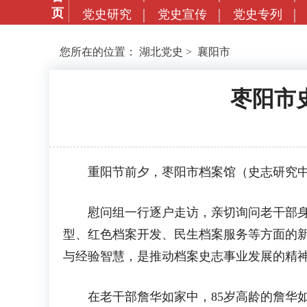
页
党史研究
党史宣传
党史专列
您所在的位置：
湖北党史
>
襄阳市
枣阳市
重阳节前夕，枣阳市档案馆（史志研究中心
慰问组一行逐户走访，亲切询问老干部身体
型、红色档案开发、民生档案服务等方面的新
与经验智慧，是推动档案史志事业发展的精
在老干部詹华如家中，85岁高龄的詹华如结