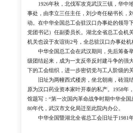
1926年秋，北伐军攻克武汉三镇，华中地
事处，由李立三任主任，刘少奇任秘书长，
动。在中华全国总工会驻汉口办事处的领导下
党团书记）任副委员长。湖北全省总工会机关
机关也设于友谊街2号，全总驻汉口办事处机
中华全国总工会在武汉期间，先后筹备举行
级团结起来，成为一支反帝反封建斗争的强
下的工会组织，进一步密切党与工人阶级的
旧址为两幢西式楼房，坐北朝南，砖混结构
原为汉口药业资本家叶开泰的私产。1958
馆题写：“第一次国内革命战争时期中华全国总
80年代，武汉市文化局迁至此院内办公。
中华全国暨湖北全省总工会旧址于1981年