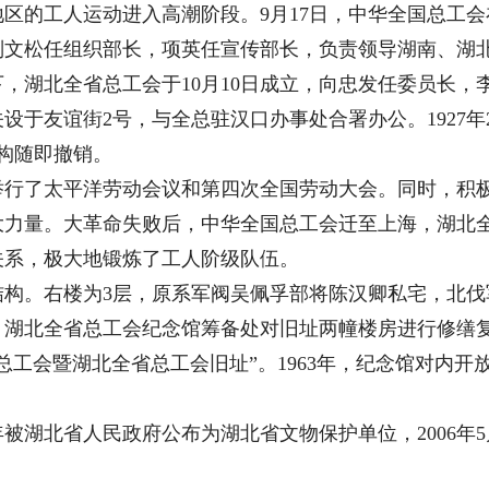
区的工人运动进入高潮阶段。9月17日，中华全国总工会
刘文松任组织部长，项英任宣传部长，负责领导湖南、湖
，湖北全省总工会于10月10日成立，向忠发任委员长，
设于友谊街2号，与全总驻汉口办事处合署办公。1927
构随即撤销。
了太平洋劳动会议和第四次全国劳动大会。同时，积极
大力量。大革命失败后，中华全国总工会迁至上海，湖北
关系，极大地锻炼了工人阶级队伍。
。右楼为3层，原系军阀吴佩孚部将陈汉卿私宅，北伐
年，湖北全省总工会纪念馆筹备处对旧址两幢楼房进行修缮
工会暨湖北全省总工会旧址”。1963年，纪念馆对内开放
被湖北省人民政府公布为湖北省文物保护单位，2006年