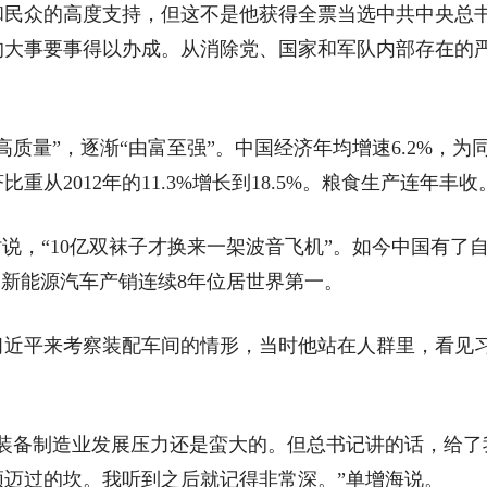
众的高度支持，但这不是他获得全票当选中共中央总书
大事要事得以办成。从消除党、国家和军队内部存在的严
量”，逐渐“由富至强”。中国经济年均增速6.2%，为
济比重从2012年的11.3%增长到18.5%。粮食生产连年丰收
，“10亿双袜子才换来一架波音飞机”。如今中国有了
，新能源汽车产销连续8年位居世界第一。
习近平来考察装配车间的情形，当时他站在人群里，看见
备制造业发展压力还是蛮大的。但总书记讲的话，给了
迈过的坎。我听到之后就记得非常深。”单增海说。