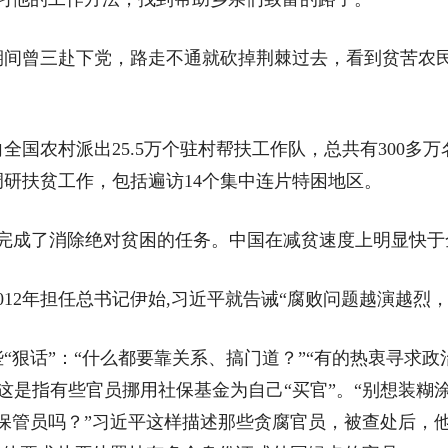
曾三赴下党，路走不通就砍掉荆棘过去，看到贫苦农民
全国农村派出25.5万个驻村帮扶工作队，总共有300多
调研扶贫工作，包括遍访14个集中连片特困地区。
国完成了消除绝对贫困的任务。中国在减贫速度上明显快
2年担任总书记伊始,习近平就告诫“腐败问题越演越烈，
狠话”：“什么都要靠关系、搞门道？”“有的热衷寻求政治
”这是指有些官员挪用社保基金为自己“买官”。“别想装
保管员吗？”习近平这样描述那些贪腐官员，被查处后，