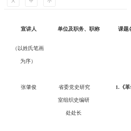
大
中
小
宣讲人
单位及职务、职称
课题
（以姓氏笔画
为序）
张肇俊
省委党史研究
1.《
室组织史编研
处处长