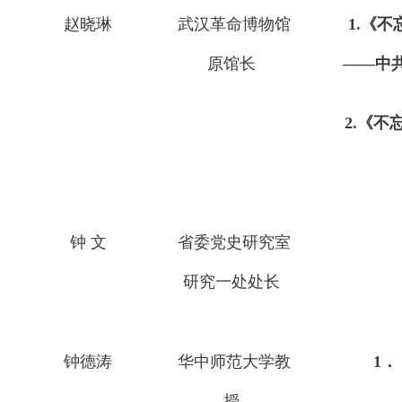
赵晓琳
武汉革命博物馆
1.《
原馆长
——中
2.《
钟 文
省委党史研究室
研究一处处长
钟德涛
华中师范大学教
1
授