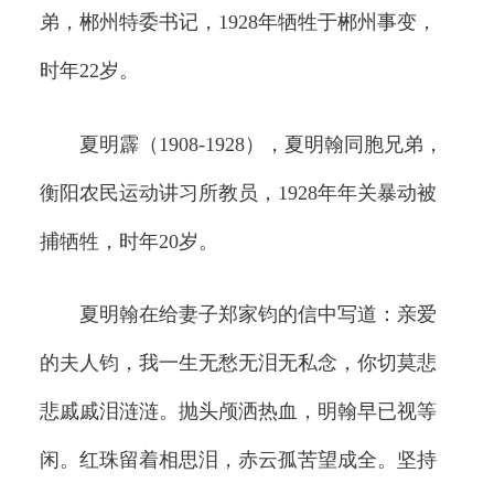
弟，郴州特委书记，1928年牺牲于郴州事变，
时年22岁。
夏明霹（1908-1928），夏明翰同胞兄弟，
衡阳农民运动讲习所教员，1928年年关暴动被
捕牺牲，时年20岁。
夏明翰在给妻子郑家钧的信中写道：亲爱
的夫人钧，我一生无愁无泪无私念，你切莫悲
悲戚戚泪涟涟。抛头颅洒热血，明翰早已视等
闲。红珠留着相思泪，赤云孤苦望成全。坚持