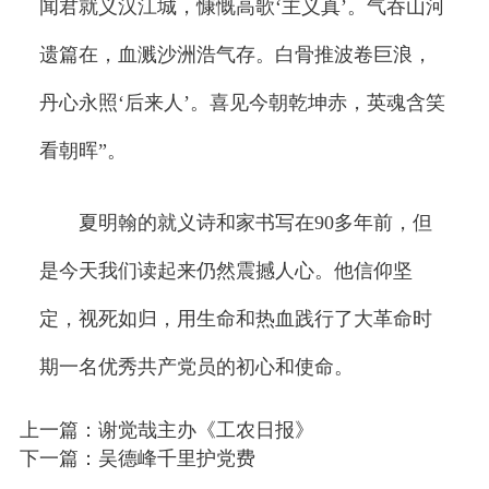
闻君就义汉江城，慷慨高歌‘主义真’。气吞山河
遗篇在，血溅沙洲浩气存。白骨推波卷巨浪，
丹心永照‘后来人’。喜见今朝乾坤赤，英魂含笑
看朝晖”。
夏明翰的就义诗和家书写在90多年前，但
是今天我们读起来仍然震撼人心。他信仰坚
定，视死如归，用生命和热血践行了大革命时
期一名优秀共产党员的初心和使命。
上一篇：谢觉哉主办《工农日报》
下一篇：吴德峰千里护党费