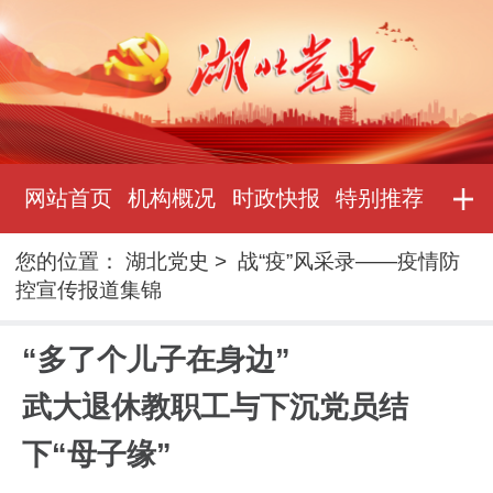
网站首页
机构概况
时政快报
特别推荐
您的位置：
湖北党史
>
战“疫”风采录——疫情防
控宣传报道集锦
“多了个儿子在身边”
武大退休教职工与下沉党员结
下“母子缘”