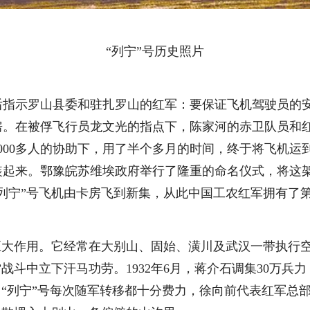
“列宁”号历史照片
示罗山县委和驻扎罗山的红军：要保证飞机驾驶员的安
。在被俘飞行员龙文光的指点下，陈家河的赤卫队员和红
000多人的协助下，用了半个多月的时间，终于将飞机运
起来。鄂豫皖苏维埃政府举行了隆重的命名仪式，将这架飞
列宁”号飞机由卡房飞到新集，从此中国工农红军拥有了
大作用。它经常在大别山、固始、潢川及武汉一带执行空
战斗中立下汗马功劳。1932年6月，蒋介石调集30万
，“列宁”号每次随军转移都十分费力，徐向前代表红军总部