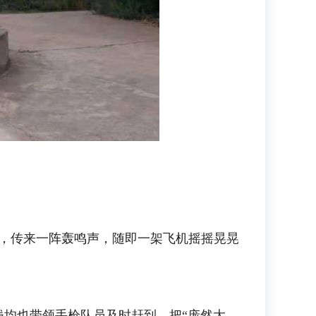
空，传来一阵轰鸣声，随即一架飞机摇摇晃晃
均也带领手枪队员及时赶到，把“庞然大