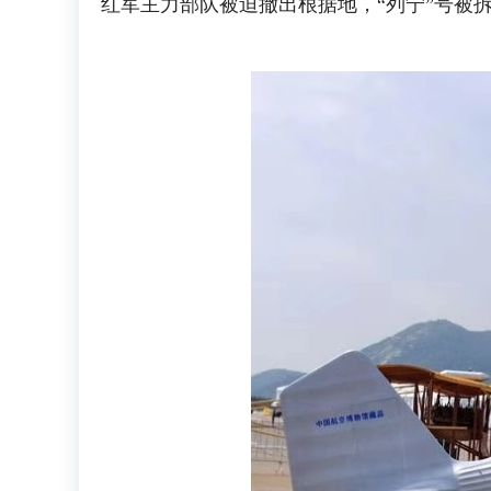
红军主力部队被迫撤出根据地，“列宁”号被