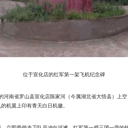
位于宣化店的红军第一架飞机纪念碑
地的河南省罗山县宣化店陈家河（今属湖北省大悟县）上
机的机翼上印有青天白日机徽。
立即带领赤卫队员冲向河滩，红军第一师三团一营的钱