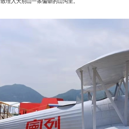
拆散埋入大别山一条偏僻的山沟里。