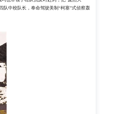
四队中校队长，奉命驾驶美制“柯塞”式侦察轰