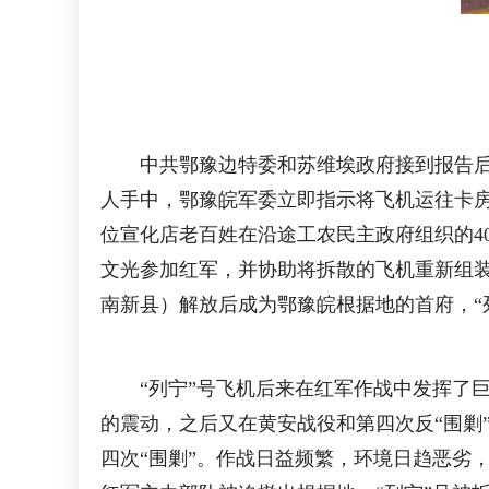
中共鄂豫边特委和苏维埃政府接到报告后指
人手中，鄂豫皖军委立即指示将飞机运往卡房
位宣化店老百姓在沿途工农民主政府组织的4
文光参加红军，并协助将拆散的飞机重新组装
南新县）解放后成为鄂豫皖根据地的首府，“
“列宁”号飞机后来在红军作战中发挥了巨
的震动，之后又在黄安战役和第四次反“围剿”
四次“围剿”。作战日益频繁，环境日趋恶劣