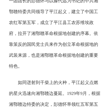
一团团长的彭德怀与以滕代远为书记的中共湘
鄂赣特委共同领导了平江起义，建立了中国工
农红军第五军，成立了平江县工农苏维埃政
府，拉开了湘鄂赣革命根据地创建的序幕。依
靠策反的国民党士兵来作为创立革命根据地的
武装来源，也是湘鄂赣革命根据地创建的重要
特色。
如同迸射到干柴上的火种，平江起义点燃
的星火迅速向湘鄂赣边蔓延。1929年9月，根据
湘鄂赣边特委的决定，彭德怀率领红五军第五