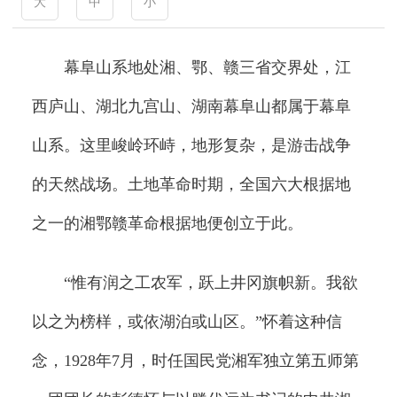
大
中
小
幕阜山系地处湘、鄂、赣三省交界处，江
西庐山、湖北九宫山、湖南幕阜山都属于幕阜
山系。这里峻岭环峙，地形复杂，是游击战争
的天然战场。土地革命时期，全国六大根据地
之一的湘鄂赣革命根据地便创立于此。
“惟有润之工农军，跃上井冈旗帜新。我欲
以之为榜样，或依湖泊或山区。”怀着这种信
念，1928年7月，时任国民党湘军独立第五师第