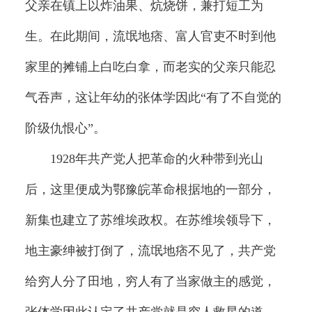
父亲在镇上以炸油果、炕烧饼，兼打短工为
生。在此期间，流氓地痞、富人官吏不时到他
家里的摊铺上白吃白拿，而老实的父亲只能忍
气吞声，这让年幼的张体学因此“有了不自觉的
阶级仇恨心”。
1928年共产党人把革命的火种带到光山
后，这里便成为鄂豫皖革命根据地的一部分，
新集也建立了苏维埃政权。在苏维埃领导下，
地主豪绅被打倒了，流氓地痞不见了，共产党
给穷人分了田地，穷人有了当家做主的感觉，
张体学因此认定了共产党就是穷人救星的道