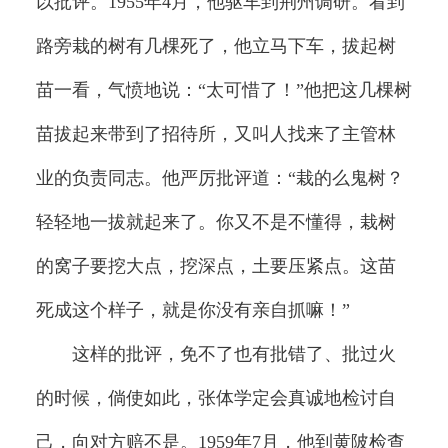
以批评。1955年4月，他驱车到荆州调研。看到
路旁栽的树有几棵死了，他立马下车，拔起树
苗一看，气愤地说：“太可惜了！”他把这几棵树
苗拔起来带到了招待所，又叫人找来了主管林
业的负责同志。他严厉批评道：“栽的么鬼树？
轻轻地一拔就起来了。你又不是不懂得，栽树
的窝子要挖大点，挖深点，土要压紧点。这苗
死成这个样子，就是你没有亲自抓嘛！”
这样的批评，免不了也有批错了、批过火
的时候，倘使如此，张体学定会真诚地检讨自
己，向对方赔不是。1959年7月，他到黄陂检查