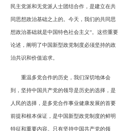
民主党派和无党派人士团结合作，是建立在共
同思想政治基础之上的。今天，我们的共同思
想政治基础就是中国特色社会主义”。这些重要
论述，阐明了中国新型政党制度必须坚持的政
治共识和价值追求。
重温多党合作的历史，我们深切地体会
到，坚持中国共产党的领导是历史的选择，是
人民的选择，是多党合作事业健康发展的首要
前提和根本保证，是中国新型政党制度的鲜明
特征和重要内容。只有坚持中国共产党的领