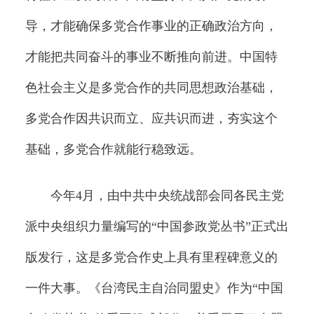
导，才能确保多党合作事业的正确政治方向，
才能把共同奋斗的事业不断推向前进。中国特
色社会主义是多党合作的共同思想政治基础，
多党合作因共识而立、应共识而进，夯实这个
基础，多党合作就能行稳致远。
今年4月，由中共中央统战部会同各民主党
派中央组织力量编写的“中国参政党丛书”正式出
版发行，这是多党合作史上具有里程碑意义的
一件大事。《台湾民主自治同盟史》作为“中国