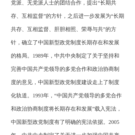
党派、无党派人士的团结合作，提出“长期共
存、互相监督”的方针，之后进一步发展为“长期
共存、互相监督、肝胆相照、荣辱与共”的方
针，确立了中国新型政党制度长期存在和发展
的格局。1989年，中共中央制定了关于坚持和
完善中国共产党领导的多党合作和政治协商制
度的意见，中国新型政党制度建设走上了制度
化轨道。1993年，“中国共产党领导的多党合作
和政治协商制度将长期存在和发展”载入宪法，
中国新型政党制度有了明确的宪法依据。2005