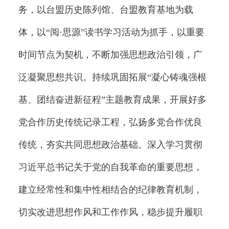
务，以台盟历史陈列馆、台盟教育基地为载
体，以“阅·思源”读书学习活动为抓手，以重要
时间节点为契机，不断加强思想政治引领，广
泛凝聚思想共识。持续巩固拓展“凝心铸魂强根
基、团结奋进新征程”主题教育成果，开展好多
党合作历史传统记录工程，弘扬多党合作优良
传统，夯实共同思想政治基础。深入学习贯彻
习近平总书记关于党的自我革命的重要思想，
建立经常性和集中性相结合的纪律教育机制，
切实改进思想作风和工作作风，稳步提升履职