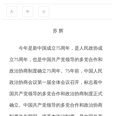
大
中
小
苏 辉
今年是新中国成立75周年，是人民政协成
立75周年，也是中国共产党领导的多党合作和
政治协商制度确立75周年。75年前，中国人民
政治协商会议第一届全体会议召开，标志着中
国共产党领导的多党合作和政治协商制度正式
确立。中国共产党领导的多党合作和政治协商