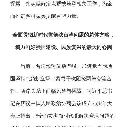
探索，扎实做好定点帮扶赫章相关工作，为全
面推进乡村振兴贡献台盟力量。
全面贯彻新时代党解决台湾问题的总体方略，
着力画好强国建设、民族复兴的最大同心圆
当前，台海形势复杂严峻。民进党当局顽
固坚持“台独”立场，蓄意干扰阻挠两岸交流合
作，两岸关系正面临风险与挑战。习近平总书
记在庆祝中国人民政治协商会议成立75周年大
会上指出，“全面贯彻新时代党解决台湾问题的