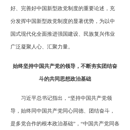
好、完善好中国新型政党制度的重要论述，充
分发挥中国新型政党制度的显著优势，为以中
国式现代化全面推进强国建设、民族复兴伟业
广泛凝聚人心、汇聚力量。
始终坚持中国共产党的领导，不断夯实团结奋
斗的共同思想政治基础
习近平总书记指出，“坚持中国共产党领
导，始终同中国共产党同心同德、团结奋斗，
是多党合作的根本政治基础”，“中国共产党同各