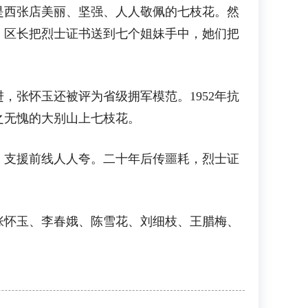
是西张店美丽、坚强、人人敬佩的七枝花。然
。区长把烈士证书送到七个姐妹手中，她们把
张怀玉还被评为省级拥军模范。1952年抗
之无愧的大别山上七枝花。
支援前线人人夸。二十年后传噩耗，烈士证
怀玉、李春娥、陈雪花、刘细枝、王腊梅、