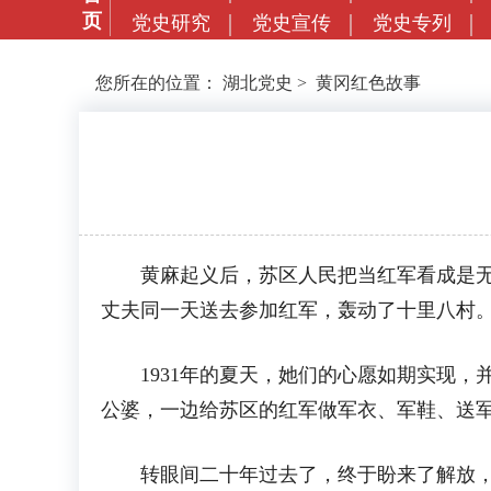
页
党史研究
党史宣传
党史专列
您所在的位置：
湖北党史
>
黄冈红色故事
黄麻起义后，苏区人民把当红军看成是无比
丈夫同一天送去参加红军，轰动了十里八村
1931年的夏天，她们的心愿如期实现，
公婆，一边给苏区的红军做军衣、军鞋、送
转眼间二十年过去了，终于盼来了解放，而