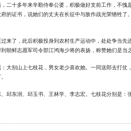
后，二十多年来辛勤侍奉公婆，积极做好支前工作，不愧
政府的证书，说她们的丈夫在长征中与敌作战光荣牺牲了
来了，此后积极投身到农村生产运动中，处处争当先进，
得到朝鲜志愿军司令部江鸿海少将的表扬，称赞她们是当
大别山上七枝花，男女老少喜欢她。一同送郎去打仗，
下。
邱东润、邱玉书、王林学、李志宏。七枝花分别是：张