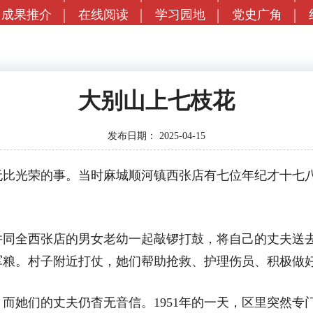
成果推介
在线阅读
学习园地
党史广角
大别山上七枝花
发布日期：
2025-04-15
光荣的事。当时麻城顺河镇西张店有七位年纪才十七八
。
并同全西张店的男女老幼一起敲锣打鼓，将自己的丈夫送
军粮。村子附近打仗，她们帮助抢救、护理伤员、积极做
她们的丈夫仍杳无音信。1951年的一天，区里突然专