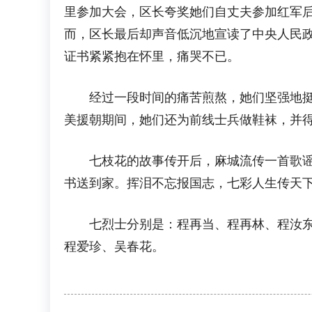
里参加大会，区长夸奖她们自丈夫参加红军
而，区长最后却声音低沉地宣读了中央人民
证书紧紧抱在怀里，痛哭不已。
经过一段时间的痛苦煎熬，她们坚强地挺过
美援朝期间，她们还为前线士兵做鞋袜，并
七枝花的故事传开后，麻城流传一首歌谣：
书送到家。挥泪不忘报国志，七彩人生传天
七烈士分别是：程再当、程再林、程汝东、
程爱珍、吴春花。