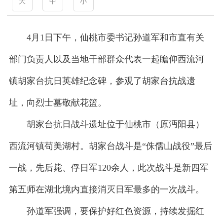
大
中
小
4月1日下午，仙桃市委书记孙道军和市直有关
部门负责人以及当地干部群众代表一起瞻仰西流河
镇胡家台抗日英雄纪念碑，参观了胡家台抗战遗
址，向烈士墓敬献花篮。
胡家台抗日战斗遗址位于仙桃市（原沔阳县）
西流河镇苟美湖村。胡家台战斗是“侏儒山战役”最后
一战，先后毙、俘日军120余人，此次战斗是新四军
第五师在湖北境内直接消灭日军最多的一次战斗。
孙道军强调，要保护好红色资源，持续发掘红