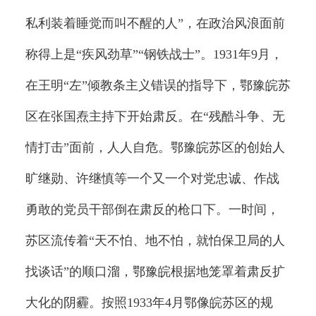
私利装着睡觉而叫不醒的人”，在政治风浪面前
称得上是“疾风劲草”“钢铁战士”。1931年9月，
在王明“左”倾教条主义错误的指导下，鄂豫皖苏
区在张国焘主持下开始肃反。在“残酷斗争、无
情打击”面前，人人自危。鄂豫皖苏区的创始人
旷继勋、许继慎等一个又一个对党忠诚、作战
勇敢的党员干部倒在肃反的枪口下。一时间，
苏区流传着“天不怕、地不怕，就怕保卫局的人
找谈话”的顺口溜，鄂豫皖根据地笼罩着肃反扩
大化的阴霾。按照1933年4月鄂像皖苏区的规