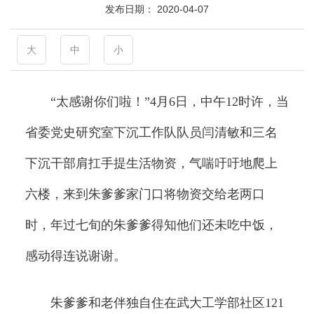
发布日期：
2020-04-07
大
中
小
“太感谢你们啦！”4月6日，中午12时许，当
省委党史研究室下沉工作队队员闫清敏和三名
下沉干部肩扛手提生活物资，气喘吁吁地爬上
六楼，来到朱爹爹家门口将物资交给老两口
时，年过七旬的朱爹爹得知他们还未吃中饭，
感动得连说谢谢。
朱爹爹和老伴独自住在武大工学部社区121