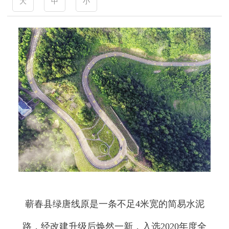
大
中
小
蕲春县绿唐线原是一条不足4米宽的简易水泥
路，经改建升级后焕然一新，入选2020年度全