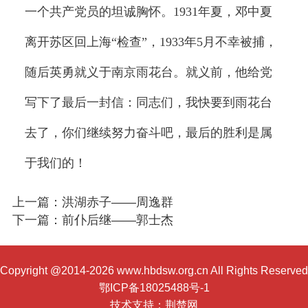
一个共产党员的坦诚胸怀。1931年夏，邓中夏
离开苏区回上海“检查”，1933年5月不幸被捕，
随后英勇就义于南京雨花台。就义前，他给党
写下了最后一封信：同志们，我快要到雨花台
去了，你们继续努力奋斗吧，最后的胜利是属
于我们的！
上一篇：洪湖赤子——周逸群
下一篇：前仆后继——郭士杰
Copyright @2014-2026 www.hbdsw.org.cn All Rights Reserved
鄂ICP备18025488号-1
技术支持：
荆楚网