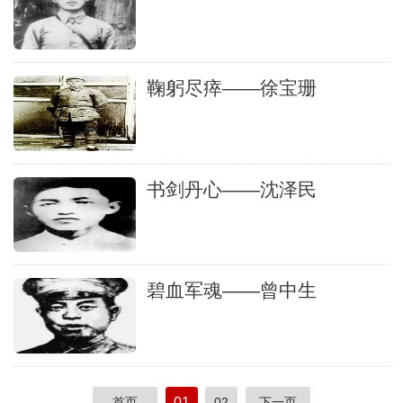
鞠躬尽瘁——徐宝珊
书剑丹心——沈泽民
碧血军魂——曾中生
01
首页
02
下一页