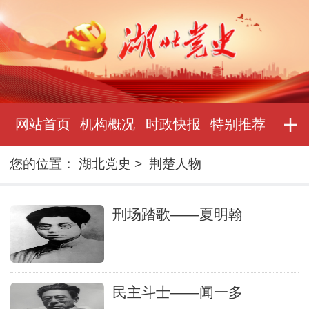
网站首页
机构概况
时政快报
特别推荐
您的位置：
湖北党史
>
荆楚人物
刑场踏歌——夏明翰
民主斗士——闻一多