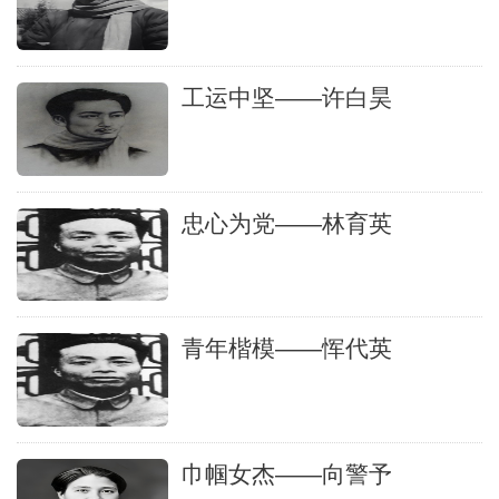
工运中坚——许白昊
忠心为党——林育英
青年楷模——恽代英
巾帼女杰——向警予