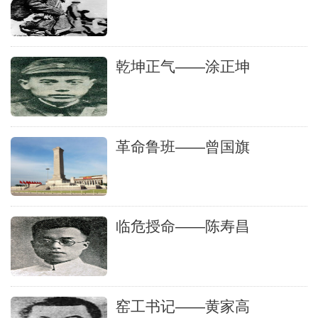
乾坤正气——涂正坤
革命鲁班——曾国旗
临危授命——陈寿昌
窑工书记——黄家高