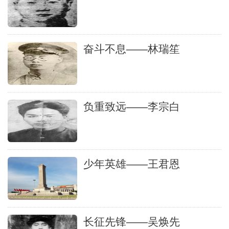
奋斗不息——林瑞笙
负重致远——李宗白
少年英雄——王君恩
长征先锋——吴焕先