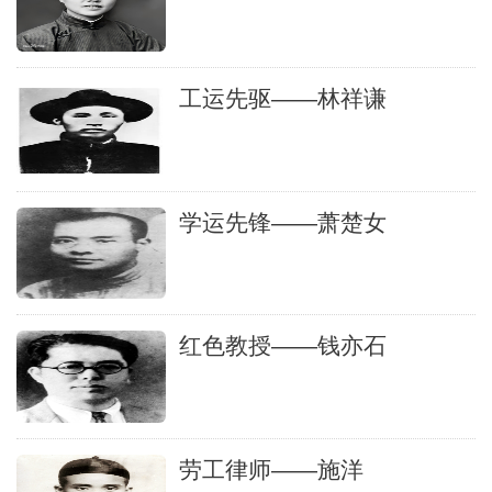
工运先驱——林祥谦
学运先锋——萧楚女
红色教授——钱亦石
劳工律师——施洋