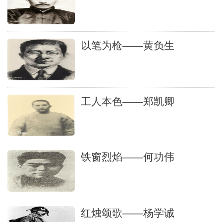
以笔为枪——黄负生
工人本色——郑凯卿
铁窗烈焰——何功伟
红烛颂歌——杨学诚