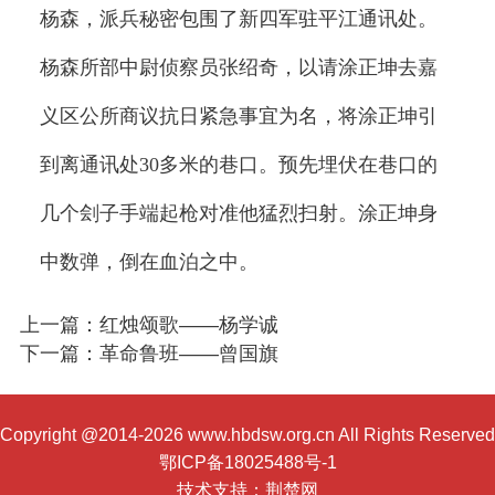
杨森，派兵秘密包围了新四军驻平江通讯处。
杨森所部中尉侦察员张绍奇，以请涂正坤去嘉
义区公所商议抗日紧急事宜为名，将涂正坤引
到离通讯处30多米的巷口。预先埋伏在巷口的
几个刽子手端起枪对准他猛烈扫射。涂正坤身
中数弹，倒在血泊之中。
上一篇：红烛颂歌——杨学诚
下一篇：革命鲁班——曾国旗
Copyright @2014-2026 www.hbdsw.org.cn All Rights Reserved
鄂ICP备18025488号-1
技术支持：
荆楚网