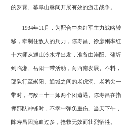
的罗霄、幕阜山脉间开展有效的游击战争。
1934年11月，为配合中央红军主力战略转
移，牵制住敌人的兵力，陈寿昌、徐彦刚率红
十六师从通山冷水坪出发，准备由崇阳、蒲圻
到临湘、岳阳一带活动，向西南发展。不料，
部队行至崇阳、通城之间的老虎洞、老鸦尖一
带时，与敌三十三师两个团遭遇。陈寿昌在指
挥部队冲锋时，不幸中弹负重伤。当天下午，
陈寿昌因流血过多，抢救无效而壮烈牺牲。