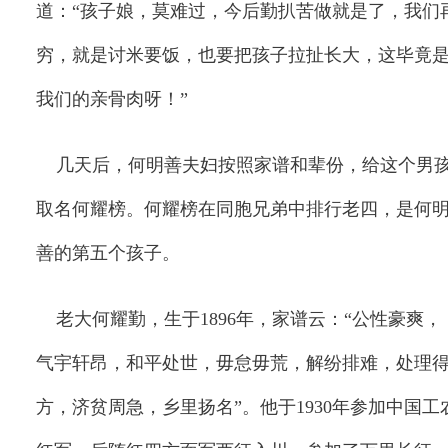
道：“孩子娘，莫难过，今后勤扒苦做就是了，我们
穷，就是讨米要饭，也要把孩子拉扯长大，这毕竟
我们的亲骨肉呀！”
几天后，何明善夫妇按照家谱和辈份，给这个男
取名何耀榜。何耀榜在同胞兄弟中排行老四，是何
善的第五个孩子。
老大何耀勤，生于
1896
年，家谱云：“公性豪爽，
气宇轩昂，和平处世，毋怠毋荒，解纷排难，处理
方，济贫周急，乡里扬名”。他于
1930
年参加中国工