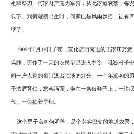
祖辈祭刀，何家财产充为军资，从此家道衰落，每
愈下。到何耀榜出生时，何家已是风雨飘摇，徒有
壁了。
1909
年
3
月
18
日
子夜，宣化店西南边的王家庄万籁
俱静，劳作了一天的农民早已进入梦乡，唯独村子
间一户人家的窗口透出暗淡的灯光。一个年近
40
的
子浓眉紧锁，愁容满面，坐在一条破凳子上，一边
气，一边抽着旱烟。
这个男子名叫何明善，是个老实巴交的地道农民