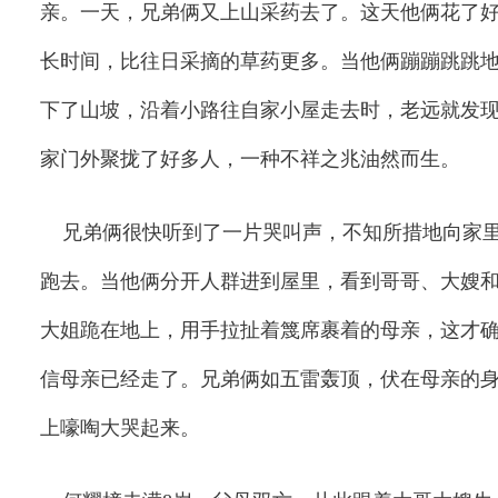
亲。一天，兄弟俩又上山采药去了。这天他俩花了
长时间，比往日采摘的草药更多。当他俩蹦蹦跳跳
下了山坡，沿着小路往自家小屋走去时，老远就发
家门外聚拢了好多人，一种不祥之兆油然而生。
兄弟俩很快听到了一片哭叫声，不知所措地向家
跑去。当他俩分开人群进到屋里，看到哥哥、大嫂
大姐跪在地上，用手拉扯着篾席裹着的母亲，这才
信母亲已经走了。兄弟俩如五雷轰顶，伏在母亲的
上嚎啕大哭起来。