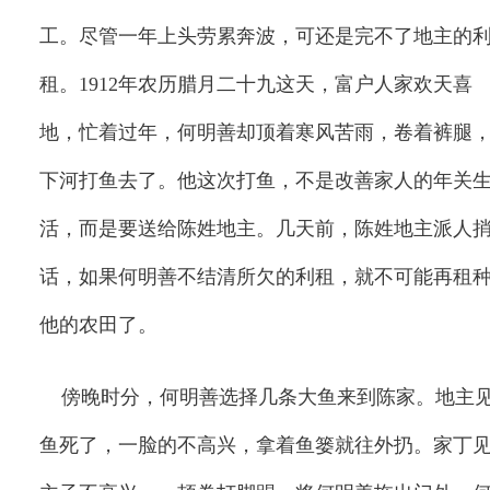
工。尽管一年上头劳累奔波，可还是完不了地主的
租。
1912
年
农历腊月二十九
这天，富户人家欢天喜
地，忙着过年，何明善却顶着寒风苦雨，卷着裤腿
下河打鱼去了。他这次打鱼，不是改善家人的年关
活，而是要送给陈姓地主。几天前，陈姓地主派人
话，如果何明善不结清所欠的利租，就不可能再租
他的农田了。
傍晚时分，何明善选择几条大鱼来到陈家。地主
鱼死了，一脸的不高兴，拿着鱼篓就往外扔。家丁