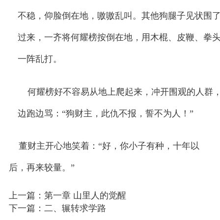
不稳，仰脸倒在地，嗷嗷乱叫。其他狗腿子见状围
过来，一齐将何耀榜按倒在地，用木棍、皮鞭、拳
一阵乱打。
何耀榜好不容易从地上爬起来，冲开围观的人群
边跑边骂：
“
狗财主，此仇不报，誓不为人！
”
董财主开心地笑着：
“
好，你小子有种，十年以
后，再来较量。
”
上一篇：
第一章 山里人的觉醒
下一篇：二、辗转求学路