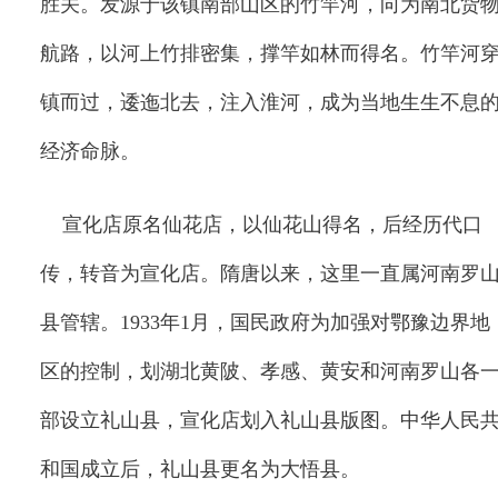
胜关。发源于该镇南部山区的竹竿河，向为南北货
航路，以河上竹排密集，撑竿如林而得名。竹竿河
镇而过，逶迤北去，注入淮河，成为当地生生不息
经济命脉。
宣化店原名仙花店，以仙花山得名，后经历代口
传，转音为宣化店。隋唐以来，这里一直属河南罗
县管辖。
1933
年
1
月，国民政府为加强对鄂豫边界地
区的控制，划湖北黄陂、孝感、黄安和河南罗山各
部设立礼山县，宣化店划入礼山县版图。中华人民
和国成立后，礼山县更名为大悟县。