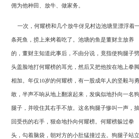
佣为他种田、放牛、做家务。
一次，何耀榜和几个放牛伢见村边池塘里漂浮着
条死鱼，捞上来烤着吃了。池塘的鱼是董财主放养
的，董财主知道此事后，不由分说，竟指使狗腿子
头盖脸地打何耀榜的耳光，然后又把他按在地上拳
相加。年仅
10
岁的何耀榜，有一股成年人的坚毅与
敢，半声不响从地上翻滚起来，发疯似地扑向一名
腿子，并咬住其右手不放。这名狗腿子惨叫一声，
回受伤的右手，狠命地扑向何耀榜。何耀榜躲过拳
头，勾着脑袋，朝对方的小肚猛撞过去。狗腿子站