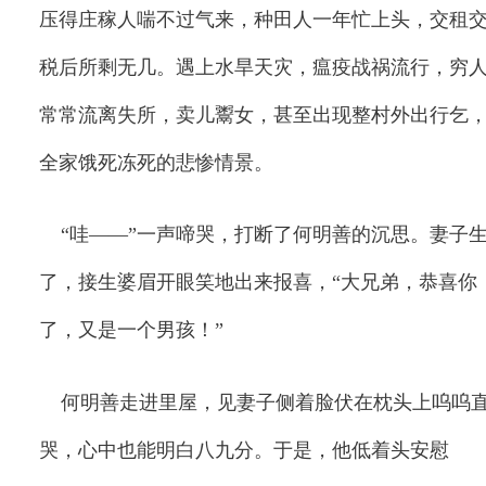
压得庄稼人喘不过气来，种田人一年忙上头，交租
税后所剩无几。遇上水旱天灾，瘟疫战祸流行，穷
常常流离失所，卖儿鬻女，甚至出现整村外出行乞
全家饿死冻死的悲惨情景。
“哇——”一声啼哭，打断了何明善的沉思。妻子
了，接生婆眉开眼笑地出来报喜，“大兄弟，恭喜你
了，又是一个男孩！”
何明善走进里屋，见妻子侧着脸伏在枕头上呜呜
哭，心中也能明白八九分。于是，他低着头安慰