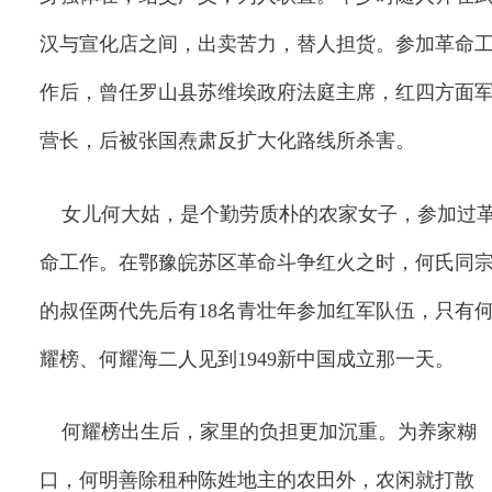
汉与宣化店之间，出卖苦力，替人担货。参加革命
作后，曾任罗山县苏维埃政府法庭主席，红四方面
营长，后被张国焘肃反扩大化路线所杀害。
女儿何大姑，是个勤劳质朴的农家女子，参加过
命工作。在鄂豫皖苏区革命斗争红火之时，何氏同
的叔侄两代先后有
18
名青壮年参加红军队伍，只有
耀榜、何耀海二人见到
1949
新中国成立那一天。
何耀榜出生后，家里的负担更加沉重。为养家糊
口，何明善除租种陈姓地主的农田外，农闲就打散