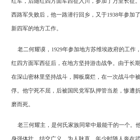
红军，后随红四方面军西征入川，参加了万里长征
西路军失败后，他一路潜行回乡，又于
1938
年参加
新四军的地方工作。
老二何耀谟，
1929
年参加地方苏维埃政府的工作
红四方面军西征后，在地方坚持游击战争。由于长
在深山密林里坚持战斗，脚板腐烂，在一次战斗中
俘。他宁死不屈，后被国民党军队押管当差，惨遭
磨而死。
老三何耀主，是何氏家族同辈中最能干的一个。
身强体壮，结交广义，为人耿直。年少时随人奔在