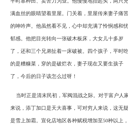
平时靠种田、卖苦力为业。他慢慢地抬起头，两只
满血丝的眼睛望着里屋。门关着，里屋传来妻子痛
的呻吟声。他虽然看不见，心中却充满了怜悯感和
郁感。他把目光转向一张破木板床，大女儿十多岁
了，还和三个兄弟扯着一床破被。四个孩子，平时
的是糟糠菜，穿的是破烂衣，妻子现在又要生孩子
了，今后的日子该怎么过呀！
当时正是清末民初，军阀混战之际。对于富户人
来说，添丁加口是天大喜事，可对穷人来说，这无
是雪上加霜。宣化店地区各种赋税增加至
50
种以上