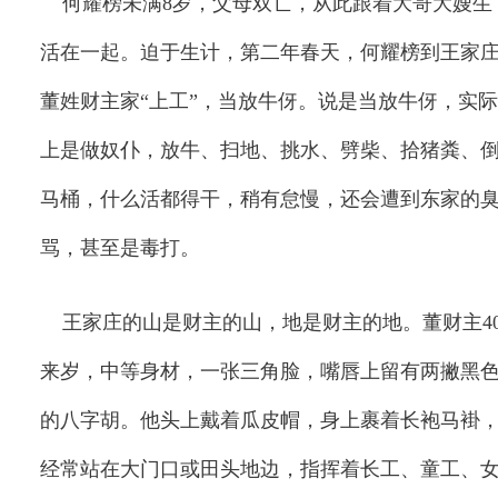
何耀榜未满
8
岁，父母双亡，从此跟着大哥大嫂生
活在一起。迫于生计，第二年春天，何耀榜到王家
董姓财主家
“
上工
”
，当放牛伢。说是当放牛伢，实际
上是做奴仆，放牛、扫地、挑水、劈柴、拾猪粪、
马桶，什么活都得干，稍有怠慢，还会遭到东家的
骂，甚至是毒打。
王家庄的山是财主的山，地是财主的地。董财主
4
来岁，中等身材，一张三角脸，嘴唇上留有两撇黑
的八字胡。他头上戴着瓜皮帽，身上裹着长袍马褂
经常站在大门口或田头地边，指挥着长工、童工、