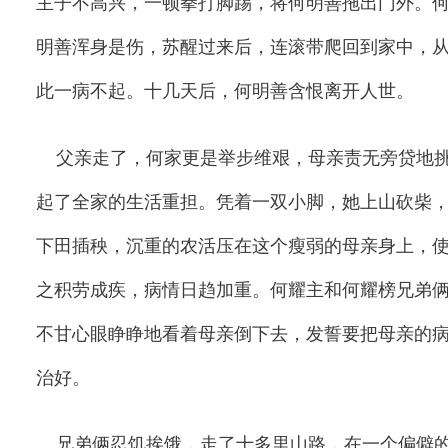
主子不高兴，一顿拳打脚踢，将何明善拖出门外。
明善浑身是伤，苏醒过来后，连滚带爬回到家中，
此一病不起。十几天后，何明善含恨离开人世。
父亲走了，何家更是举步维艰，母亲责无旁贷地
起了全家的生活重担。凭着一双小脚，她上山砍柴
下田插秧，沉重的农活压在这个瘦弱的母亲身上，
之积劳成疾，病情日趋加重。何耀主和何耀榜兄弟
不甘心眼睁睁地看着母亲倒下去，发誓要把母亲的
治好。
兄弟俩忍饥挨饿，走了十多里山路，在一个偏僻