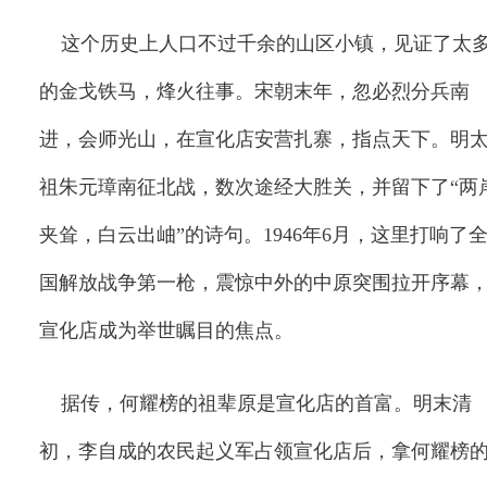
这个历史上人口不过千余的山区小镇，见证了太
的金戈铁马，烽火往事。宋朝末年，忽必烈分兵南
进，会师光山，在宣化店安营扎寨，指点天下。明
祖朱元璋南征北战，数次途经大胜关，并留下了
“
两
夹耸，白云出岫
”
的诗句。
1946
年
6
月，这里打响了
国解放战争第一枪，震惊中外的中原突围拉开序幕
宣化店成为举世瞩目的焦点。
据传，何耀榜的祖辈原是宣化店的首富。明末清
初，李自成的农民起义军占领宣化店后，拿何耀榜