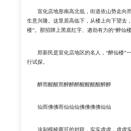
宣化店地形南高北低，街道依山势走向而建
生意兴隆。这里居高临下，从楼上向下望去
楼”。那招牌上黑底红字、遒劲有力的“醉仙
郑新民是宣化店地区的名人，“醉仙楼”一
行试探。
醉而醒醒而醉醉醉醒醒醒醒醉醉
仙而佛佛而仙仙仙佛佛佛佛仙仙
这副模棱两可的对联，实实虚虚，虚虚实实