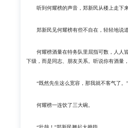
听到何耀榜的声音，郑新民从楼上走下来说
郑新民见何耀榜有些不自在，轻轻地说道：
何耀榜酒量在特务队里屈指可数，人人皆知
下级，而是同志、朋友关系。听说你有酒量
“既然先生这么宽容，那我就不客气了。”
何耀榜一连饮了三大碗。
“壮哉！”郑新民翘起大拇指。