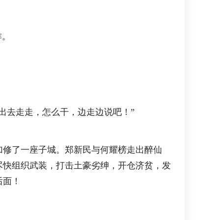
作。
去走走，怎么干，边走边说吧！”
修了一座子城。郑新民与何耀榜走出醉仙
尽快组织武装，打击土豪劣绅，开仓济贫，发
后面！