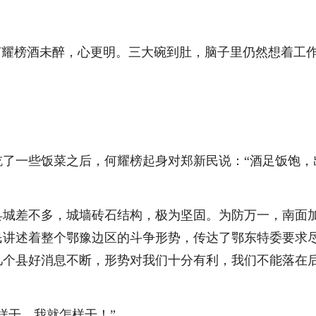
耀榜酒未醉，心更明。三大碗到肚，脑子里仍然想着工
一些饭菜之后，何耀榜起身对郑新民说：“酒足饭饱，出
差不多，城墙砖石结构，极为坚固。为防万一，南面加
民讲述着整个鄂豫边区的斗争形势，传达了鄂东特委要求
几个县好消息不断，形势对我们十分有利，我们不能落在
干，我就怎样干！”