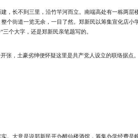
，长不到三里，沿竹竿河而立。南端高处有一栋两层楼房
，整个街道一览无余，一目了然。郑新民以筹集宣化店小学
楼”三个大字，还是郑新民亲笔题写的。
开张，土豪劣绅便怀疑这里是共产党人设立的联络据点。
。大意是说郑新民开办醉仙楼酒馆，筹集办学经费是幌