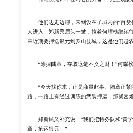
他们边走边聊，来到设在子城内的“百货征
人进入。郑新民眉头一皱，拉着何耀榜继续
章近期要押送银元到罗山县城，这是他们趁
“除掉陆章，夺取这笔不义之财！”何耀榜
“今天找你来，正是商量此事。陆章正紧闭
路，一路上有经过训练的武装押运，那就困难
郑新民又补充说：“我们把特务队和‘黄学’
章，抢运银元。”