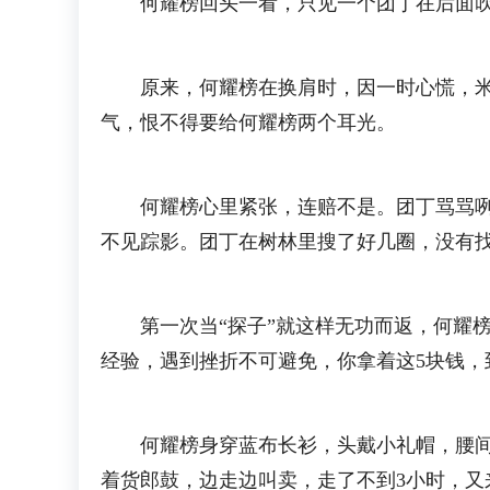
何耀榜回头一看，只见一个团丁在后面吹胡
原来，何耀榜在换肩时，因一时心慌，米担
气，恨不得要给何耀榜两个耳光。
何耀榜心里紧张，连赔不是。团丁骂骂咧咧
不见踪影。团丁在树林里搜了好几圈，没有
第一次当“探子”就这样无功而返，何耀榜
经验，遇到挫折不可避免，你拿着这5块钱，
何耀榜身穿蓝布长衫，头戴小礼帽，腰间捆
着货郎鼓，边走边叫卖，走了不到3小时，又