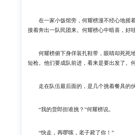
在一家小饭馆旁，何耀榜漫不经心地摇着货
接着奔出一队民团来。何耀榜心中暗喜，好
何耀榜俯下身佯装扎鞋带，眼睛却死死地瞅
短枪。他们要成队前进，看来是要出发了。
走在队伍最后面的，是几个挑着餐具的伙伕
“我的货郎担谁挑？”何耀榜说。
“快走，再啰嗦，老子毙了你！”