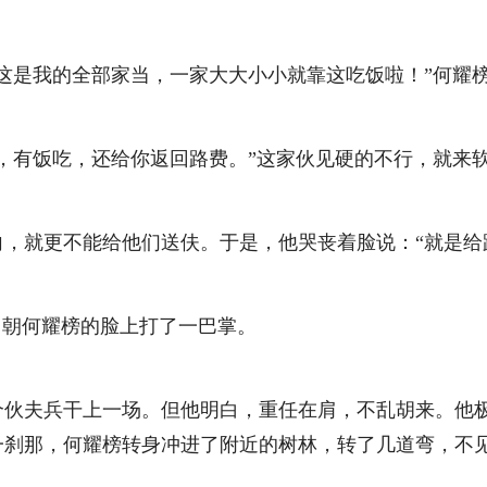
是我的全部家当，一家大大小小就靠这吃饭啦！”何耀
，有饭吃，还给你返回路费。”这家伙见硬的不行，就来
就更不能给他们送伕。于是，他哭丧着脸说：“就是给
朝何耀榜的脸上打了一巴掌。
夫兵干上一场。但他明白，重任在肩，不乱胡来。他极
一刹那，何耀榜转身冲进了附近的树林，转了几道弯，不