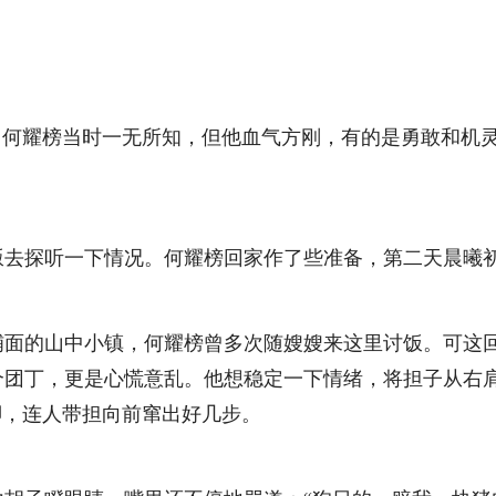
何耀榜当时一无所知，但他血气方刚，有的是勇敢和机灵
探听一下情况。何耀榜回家作了些准备，第二天晨曦初
的山中小镇，何耀榜曾多次随嫂嫂来这里讨饭。可这回当
个团丁，更是心慌意乱。他想稳定一下情绪，将担子从右
脚，连人带担向前窜出好几步。