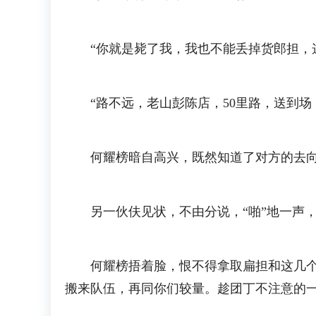
“你就是毙了我，我也不能丢掉货郎担，这
“路不远，老山彭陈店，50里路，送到场
何耀榜暗自高兴，既然知道了对方的去向，
另一伙伕见状，不由分说，“啪”地一声，
何耀榜捂着脸，恨不得拿取扁担和这几个伙
搬来队伍，再同你们较量。趁团丁不注意的