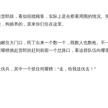
郎鼓，看似招揽顾客，实际上是在察看周围的情况。突
哇，狗娘养的，原来你们住在这里。
住大门口，民丁出来一个数一个，既数人也数枪。不一会，
何耀榜挑起货郎担赶到前面一个岔路口，看这群队伍向哪
兵，其中一个抓住何耀榜：“走，给我送伕去！”