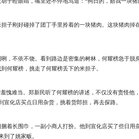
子瞪眼睛，嘴里还不停地骂道：“狗日的，赔我一块猪
子刚好碰掉了团丁手里拎着的一块猪肉。这块猪肉掉在
，不依不饶。看到路边是密集的树林，何耀榜急于脱身
找到何耀榜，挑走了何耀榜丢下的米担子。
羞愧难当。郑新民听了何耀榜的讲述，不仅没有责怪他，
到宣化店买点日用杂货，挑着货郎担，再去探路。
着长围巾，一副小商人打扮。他到宣化店买了些日用杂
来到了姚家畈。